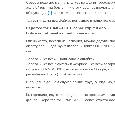
Совсем недавно мы наткнулись на два интересных 
эксплойтом «на борту», их структура предполагала
обфускации
[1]
за счет многоразового шифрования. М
Так выглядели два файла, попавшие в наше поле з
Reported for TRMSCD3L Licence expired.doc
Police report remit expired Licence.doc
Очень часто, исходя из названия, можно дедуктивн
оплату.doc» – для бухгалтеров, «Приказ НБУ №159.d
как:
- слово «Licence» – написано с ошибкой;
- слова «Licence expired» и «expired Licence» говор
- строка «TRMSCD3L», если поискать в Google, 
республике Конго (г. Лубумбаши).
В общем, в данном случае понять трудно. Видимо,
посылов.
Как правило, изучение вредоносных программ осущ
файла «Reported for TRMSCD3L Licence expired.doc