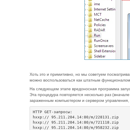
Хоть это и примитивно, но мы советуем посматрива
можно воспользоваться как штатным функционалом 
На следующем этапе вредоносная программа запуск
Эта процедура повторяется несколько раз (вначал
зараженным компьютером и сервером управления, о
HTTP GET-запросы:

hxxp:// 95.211.204.14:80/m/228131.zip

hxxp:// 95.211.204.14:80/m/721118.zip

hxxp:// 95.211.204.14:80/m/958232.zip
