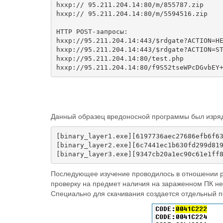
hxxp:// 95.211.204.14:80/m/855787.zip

hxxp:// 95.211.204.14:80/m/5594516.zip

HTTP POST-запросы:

hxxp://95.211.204.14:443/$rdgate?ACTION=HE
hxxp://95.211.204.14:443/$rdgate?ACTION=ST
hxxp://95.211.204.14:80/test.php

Данный образец вредоносной программы был изрядн
[binary_layer1.exe][6197736aec27686efb6f63
[binary_layer2.exe][6c7441ec1b630fd299d819
Последующее изучение проводилось в отношении ра
проверку на предмет наличия на зараженном ПК нео
Специально для скачивания создается отдельный по