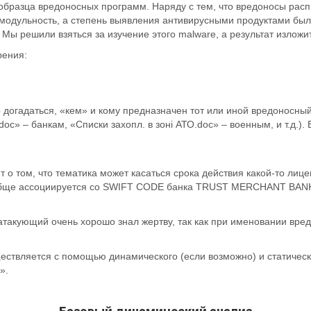
образца вредоносных программ. Наряду с тем, что вредоносы расп
 модульность, а степень выявления антивирусными продуктами был
ы решили взяться за изучение этого malware, а результат изложить
рения:
о догадаться, «кем» и кому предназначен тот или иной вредоносный
oc» – банкам, «Списки захопл. в зоні АТО.doc» – военным, и т.д.)
ят о том, что тематика может касаться срока действия какой-то лице
вообще ассоциируется со SWIFT CODE банка TRUST MERCHANT BANK
 атакующий очень хорошо знал жертву, так как при именовании вр
ествляется с помощью динамического (если возможно) и статическ
».