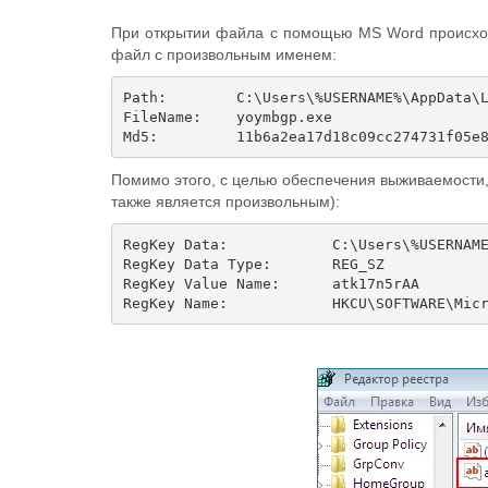
При открытии файла с помощью MS Word происходи
файл c произвольным именем:
Path:        C:\Users\%USERNAME%\AppData\L
FileName:    yoymbgp.exe 

Помимо этого, с целью обеспечения выживаемости, 
также является произвольным):
RegKey Data:        	C:\Users\%USERNAME% \AppData\Local\Microsoft\Windows\ yoymbgp.exe

RegKey Data Type:    	REG_SZ

RegKey Value Name:    	atk17n5rAA
