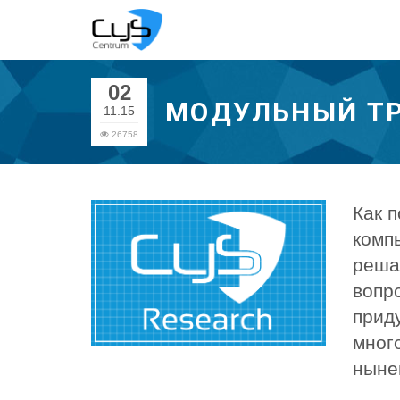
02
МОДУЛЬНЫЙ ТР
11.15
26758
Как 
компь
реша
вопр
прид
мног
ныне