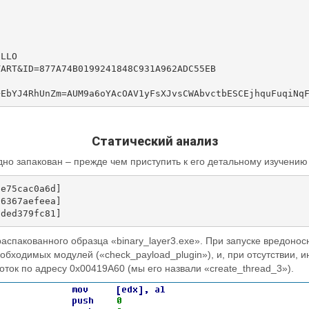
LLO

ART&ID=877A74B0199241848C931A962ADC55EB

Статический анализ
о запакован – прежде чем приступить к его детальному изучению
e75cac0a6d]

6367aefeea]

спакованного образца «binary_layer3.exe». При запуске вредон
бходимых модулей («check_payload_plugin»), и, при отсутствии, ин
ток по адресу 0x00419A60 (мы его назвали «create_thread_3»).