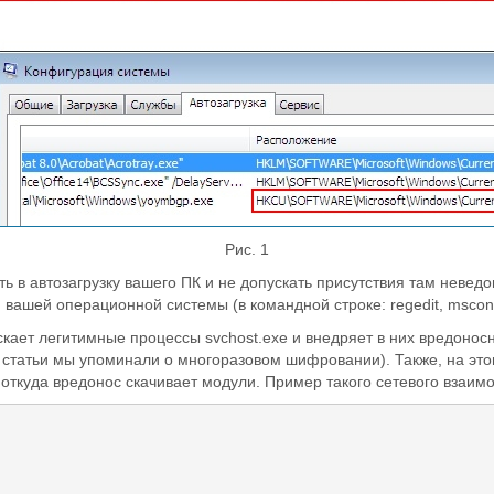
Рис. 1
ть в автозагрузку вашего ПК и не допускать присутствия там невед
вашей операционной системы (в командной строке: regedit, mscon
ает легитимные процессы svchost.exe и внедряет в них вредонос
е статьи мы упоминали о многоразовом шифровании). Также, на эт
ткуда вредонос скачивает модули. Пример такого сетевого взаимо