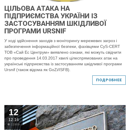
ЦІЛЬОВА АТАКА НА
ПІДПРИЄМСТВА УКРАЇНИ ІЗ
ЗАСТОСУВАННЯМ ШКІДЛИВОЇ
ПРОГРАМИ URSNIF
У ході здійснення заходів з моніторингу мережевих загроз і
забезпечення інформаційної безпеки, фахівцями CyS-CERT
ТОВ «Сай Ес Центрум» виявлено ознаки, які можуть свідчити
про проведення 14.03.2017 хвилі цілеспрямованих атак на
українські підприємства із застосуванням шкідливої програми
Ursnif (також відома як GoZi/ISFB).
ПОДРОБНЕЕ
12
12.16
11909