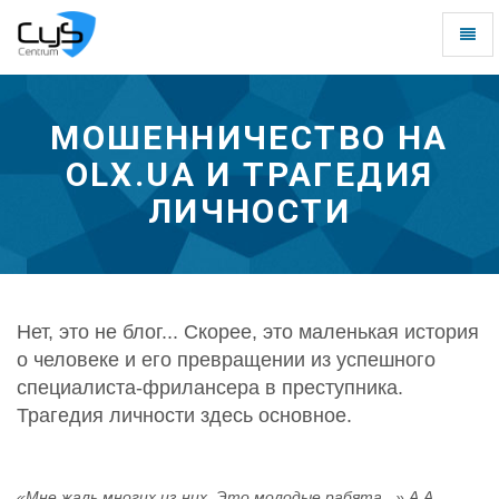
Toggl
naviga
МОШЕННИЧЕСТВО НА
OLX.UA И ТРАГЕДИЯ
ЛИЧНОСТИ
Нет, это не блог... Скорее, это маленькая история
о человеке и его превращении из успешного
специалиста-фрилансера в преступника.
Трагедия личности здесь основное.
«Мне жаль многих из них. Это молодые рабята...» А.А.