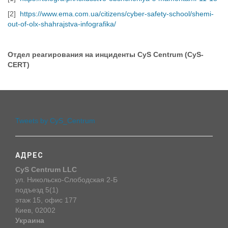
[2]
https://www.ema.com.ua/citizens/cyber-safety-school/shemi-
out-of-olx-shahrajstva-infografika/
Отдел реагирования на инциденты CyS Centrum (CyS-
CERT)
Tweets by CyS_Centrum
АДРЕС
CyS Centrum LLC
ул. Никольско-Слободская 2-Б
подъезд 5(1)
этаж 15, офис 177
Киев, 02002
Украина