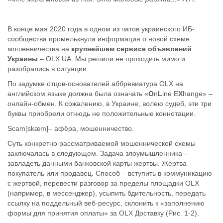
В конце мая 2020 года в одном из чатов украинского ИБ-
сообщества промелькнула информация о новой схеме
мошенничества на
крупнейшем сервисе объявлений
Украины
– OLX.UA. Мы решили не проходить мимо и
разобрались в ситуации.
По задумке отцов-основателей аббревиатура OLX на
английском языке должна была означать «
O
n
L
ine E
X
hange» –
онлайн-обмен. К сожалению, в Украине, волею судеб, эти три
буквы приобрели отнюдь не положительные коннотации.
Scam[skæm]– афёра, мошенничество.
Суть конкретно рассматриваемой мошеннической схемы
заключалась в следующем. Задача злоумышленника –
завладеть данными банковской карты жертвы. Жертва –
покупатель или продавец. Способ – вступить в коммуникацию
с жертвой, перевести разговор за пределы площадки OLX
(например, в мессенджер), усыпить бдительность, передать
ссылку на поддельный веб-ресурс, склонить к «заполнению
формы для принятия оплаты» за OLX Доставку (Рис. 1-2).