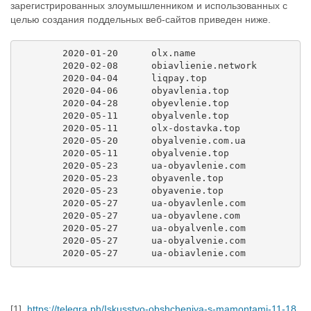
зарегистрированных злоумышленником и использованных с
целью создания поддельных веб-сайтов приведен ниже.
	2020-01-20	olx.name

	2020-02-08	obiavlienie.network

	2020-04-04	liqpay.top

	2020-04-06	obyavlenia.top

	2020-04-28	obyevlenie.top

	2020-05-11	obyalvenle.top

	2020-05-11	olx-dostavka.top

	2020-05-20	obyalvenie.com.ua

	2020-05-11	obyalvenie.top

	2020-05-23	ua-obyavlenie.com

	2020-05-23	obyavenle.top

	2020-05-23	obyavenie.top

	2020-05-27	ua-obyavlenle.com

	2020-05-27	ua-obyavlene.com

	2020-05-27	ua-obyalvenle.com

	2020-05-27	ua-obyalvenie.com

[1]
https://telegra.ph/Iskusstvo-obshcheniya-s-mamontami-11-18