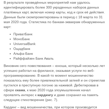
В результате проведённых мероприятий нам удалось
идентифицировать более 300 украденных наборов данных
платёжных карт, включая номер карты, код и срок её действия.
Данные были скомпрометированы в период с 18 марта по 31
мая 2020 года. Статистика по банкам-экваерам обнаруженных
карт:
ПриватБанк
МоноБанк
UniversalBank
Ощадбанк
Альфа-Банк
Райффайзен Банк Аваль
Виновник сего повествования – юноша, который несколько лет
успешно работал на фрилансе, оказывая услуги по веб-
программированию. В какой-то момент мошенничество
показалось ему более привлекательной затеей и он стремглав
пустился в преступную погоню за наживой. Дебютировав в
сфере
скама
, к маю 2020 года злоумышленник начал
проявлять интерес к
кардингу
и даже сохранил на память
следущее стихотворение (рис. 7).
Кардинг – вид мошенничества, при котором производится